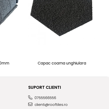
00mm
Capac coama unghiulara
SUPORT CLIENTI
0755566556
clienti@rooftiles.ro