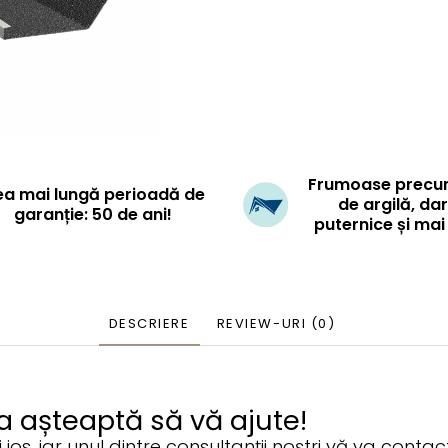
Frumoase precum
a mai lungă perioadă de
de argilă, da
garanție: 50 de ani!
puternice și ma
DESCRIERE
REVIEW-URI
(0)
ia așteaptă să vă ajute!
os, iar unul dintre consultanții noștri vă va contac