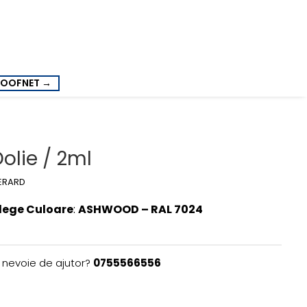
ROOFNET →
olie / 2ml
ERARD
lege Culoare
:
ASHWOOD – RAL 7024
i nevoie de ajutor?
0755566556