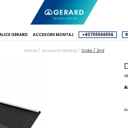
TALICE GERARD
ACCESORII MONTAJ
+40755566556
Home /
Accesorii Montaj /
Dolie / 2ml
D
G
A
A