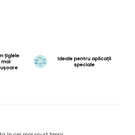
 țiglele
Ideale pentru aplicații
r mai
speciale
i ușoare
ta în cel mai scurt timp!