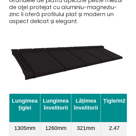
Granulele de piatră aplicate peste miezul
de oţel protejat cu aluminiu-magneziu-
zinc îi oferă profilului plat și modern un
aspect delicat și elegant.
Lungimea
Lungimea
Lățimea
Țigle/m2
În
țiglei
învelitorii
învelitorii
m
1305mm
1260mm
321mm
2.47