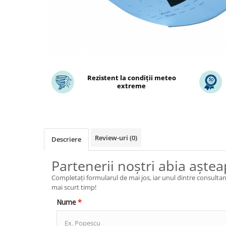
Rezistent la condiții meteo
extreme
Review-uri
(0)
Descriere
Partenerii noștri abia aștea
Completați formularul de mai jos, iar unul dintre consultanț
mai scurt timp!
Nume