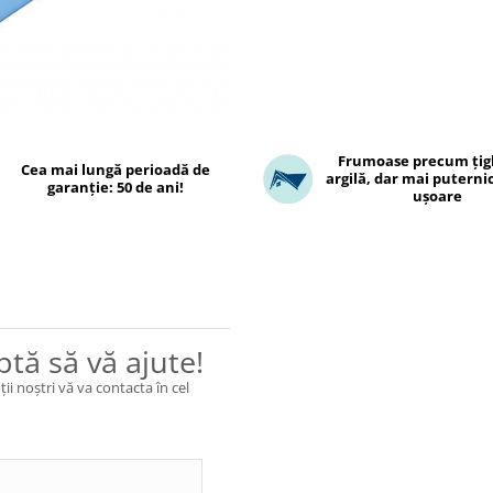
Frumoase precum țigl
Cea mai lungă perioadă de
argilă, dar mai puterni
garanție: 50 de ani!
ușoare
ptă să vă ajute!
ii noștri vă va contacta în cel