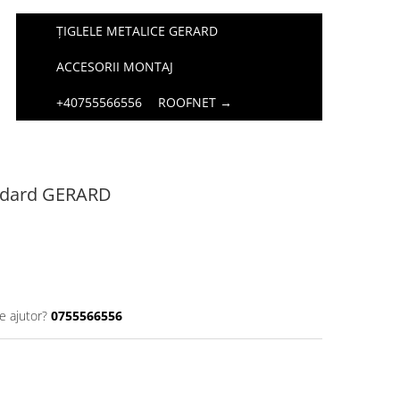
ȚIGLELE METALICE GERARD
ACCESORII MONTAJ
+40755566556
ROOFNET →
andard GERARD
e ajutor?
0755566556