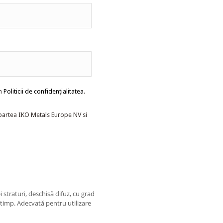
rm
Politicii de confidențialitatea
.
partea IKO Metals Europe NV si
traturi, deschisă difuz, cu grad
n timp. Adecvată pentru utilizare