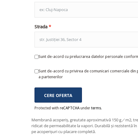
Strada
Sunt de-acord cu prelucrarea datelor personale confo
Sunt de-acord cu privirea de comunicari comerciale din 
a partenerilor
CERE OFERTA
Protected with
reCAPTCHA
under
terms
.
Membrană acoperiş, greutate aproximativă 150 g／m2, trei s
ridicat de permeabilitate la vapori. Durabilă şi rezistentă î
pe acoperişuri cu placare completă.