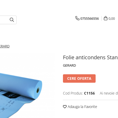
0755566556
0,00
GERARD
Folie anticondens St
GERARD
CERE OFERTA
Cod Produs:
C1156
Ai nevoie d
Adauga la Favorite