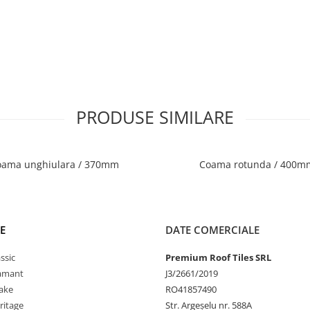
PRODUSE SIMILARE
oama unghiulara / 370mm
Coama rotunda / 400m
E
DATE COMERCIALE
ssic
Premium Roof Tiles SRL
iamant
J3/2661/2019
ake
RO41857490
ritage
Str. Argeșelu nr. 588A