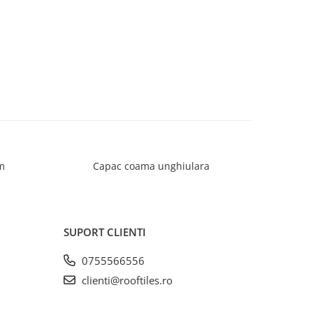
m
Capac coama unghiulara
C
SUPORT CLIENTI
0755566556
clienti@rooftiles.ro