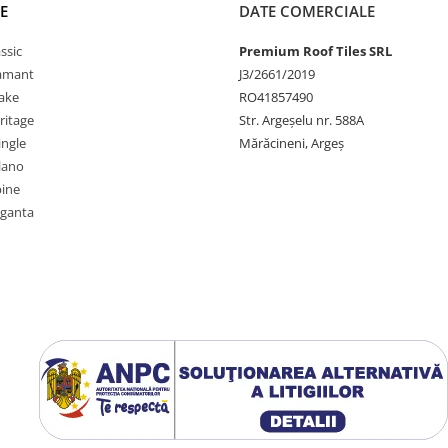
E
DATE COMERCIALE
ssic
Premium Roof Tiles SRL
iamant
J3/2661/2019
ake
RO41857490
ritage
Str. Argeșelu nr. 588A
ingle
Mărăcineni, Argeș
lano
pine
eganta