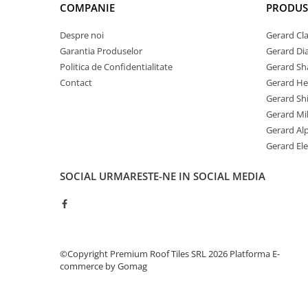
COMPANIE
PRODUS
Despre noi
Gerard Cla
Garantia Produselor
Gerard D
Politica de Confidentialitate
Gerard Sh
Contact
Gerard He
Gerard Sh
Gerard Mi
Gerard Al
Gerard El
SOCIAL
URMARESTE-NE IN SOCIAL MEDIA
©Copyright Premium Roof Tiles SRL 2026
Platforma E-
commerce by Gomag