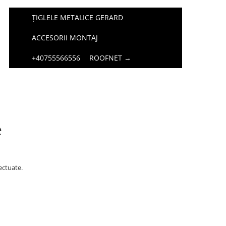
ȚIGLELE METALICE GERARD
ACCESORII MONTAJ
+40755566556
ROOFNET →
e
ectuate.